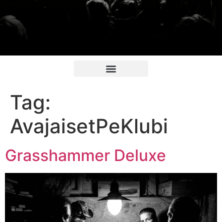
Tag:
AvajaisetPeKlubi
Grasshammer Deluxe