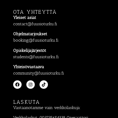
OTA YHTEYTTÄ
Yleiset asiat
contact@fuusioturku.fi
Ohjelmatarjoukset
booking@fuusioturku.fi
Opiskelijajärjestöt
students@fuusioturku.fi
Yhteisövastaava
community@fuusioturku.fi
LASKUTA
Vastaanotamme vain verkkolaskuja:
Verkkolaskut: 003735654338 Operaattori: