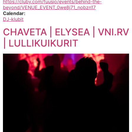
https://cluby.com/fuusio/events/behind-the-
beyond/VENUE_EVENT_0we8j71_nobzn17
Calendar:
DJ-klubit
CHAVETA | ELYSEA | VNI.RV
| LULLIKUIKURIT