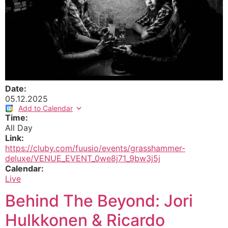
Date:
05.12.2025
Add to Calendar
Time:
All Day
Link:
https://cluby.com/fuusio/events/grasshammer-
deluxe/VENUE_EVENT_0we8j71_9bw3j5j
Calendar:
Live
Behind The Beyond: Jori
Hulkkonen & Ricardo