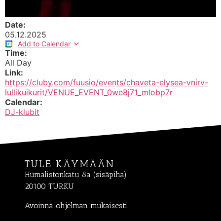
Date:
05.12.2025
Add to Calendar
Time:
All Day
Link:
https://cluby.com/fuusio/events/chaveta-elysea-vnirv-
lullikuikurit/VENUE_EVENT_0we8j71_mlobp7r
Calendar:
DJ-klubit
TULE KÄYMÄÄN
Humalistonkatu 8a (sisäpiha)
20100 TURKU
Avoinna ohjelman mukaisesti.