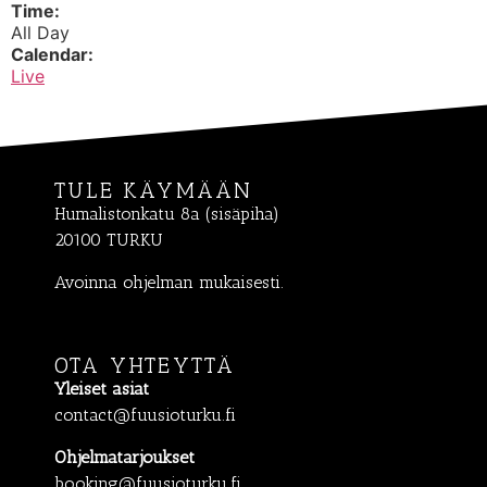
Time:
All Day
Calendar:
Live
TULE KÄYMÄÄN
Humalistonkatu 8a (sisäpiha)
20100 TURKU
Avoinna ohjelman mukaisesti.
OTA YHTEYTTÄ
Yleiset asiat
contact@fuusioturku.fi
Ohjelmatarjoukset
booking@fuusioturku.fi